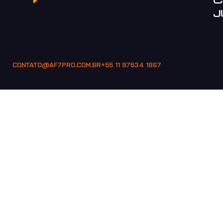
J
CONTATO@AF7PRO.COM.BR
+55 11 97534 1867